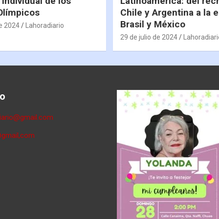
 individual de los
Latinoamérica: del rec
Olímpicos
Chile y Argentina a la 
Brasil y México
de 2024
Lahoradiario
29 de julio de 2024
Lahoradiari
o
diario@gmail.com
@gmail,com