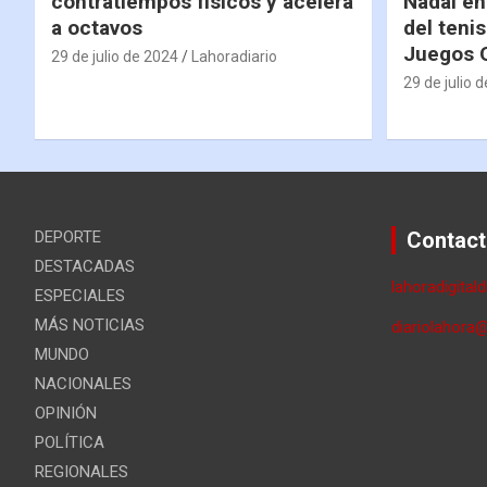
contratiempos físicos y acelera
Nadal en
a octavos
del tenis
Juegos 
29 de julio de 2024
Lahoradiario
29 de julio 
DEPORTE
Contact
DESTACADAS
lahoradigital
ESPECIALES
MÁS NOTICIAS
diariolahora
MUNDO
NACIONALES
OPINIÓN
POLÍTICA
REGIONALES