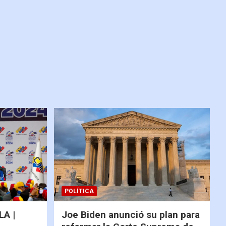
POLÍTICA
A |
Joe Biden anunció su plan para