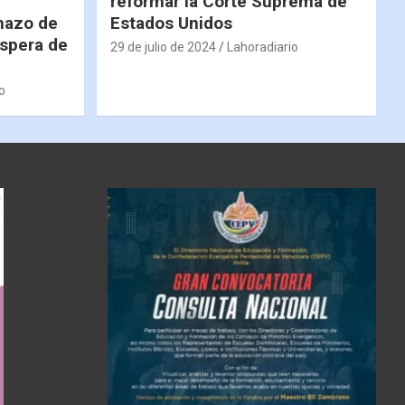
reformar la Corte Suprema de
hazo de
Estados Unidos
espera de
29 de julio de 2024
Lahoradiario
o