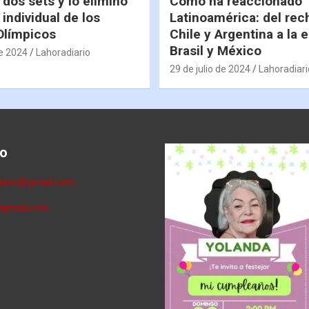
 dos sets y lo eliminó
Cómo ha reaccionado
 individual de los
Latinoamérica: del rec
Olímpicos
Chile y Argentina a la 
Brasil y México
de 2024
Lahoradiario
29 de julio de 2024
Lahoradiari
o
diario@gmail.com
@gmail,com