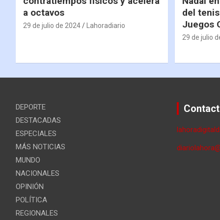
contratiempos físicos y acelera
Nadal en
a octavos
del tenis
Juegos 
29 de julio de 2024
Lahoradiario
29 de julio 
DEPORTE
Contact
DESTACADAS
lahoradigital
ESPECIALES
MÁS NOTICIAS
diariolahora
MUNDO
NACIONALES
OPINIÓN
POLÍTICA
REGIONALES