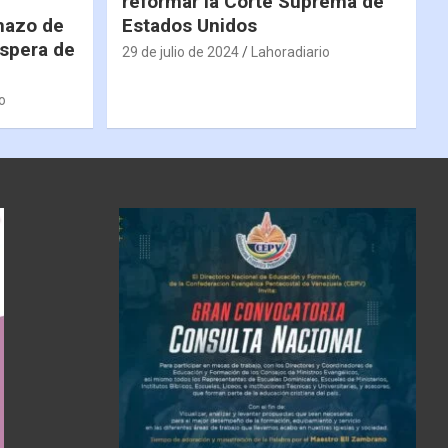
reformar la Corte Suprema de
hazo de
Estados Unidos
espera de
29 de julio de 2024
Lahoradiario
o