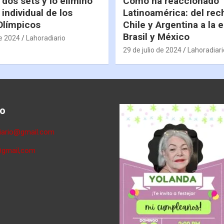
 dos sets y lo eliminó
Cómo ha reaccionado
 individual de los
Latinoamérica: del rec
Olímpicos
Chile y Argentina a la 
Brasil y México
de 2024
Lahoradiario
29 de julio de 2024
Lahoradiari
o
diario@gmail.com
@gmail,com