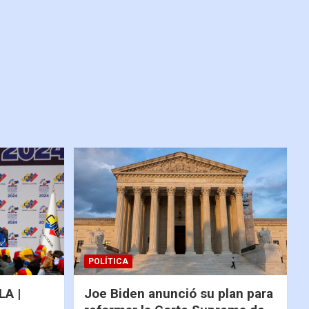
POLÍTICA
A |
Joe Biden anunció su plan para