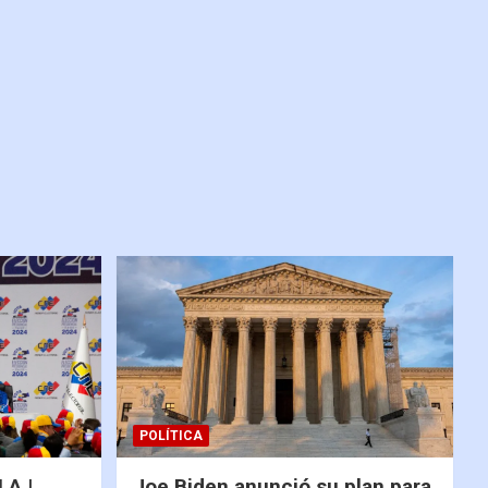
POLÍTICA
A |
Joe Biden anunció su plan para