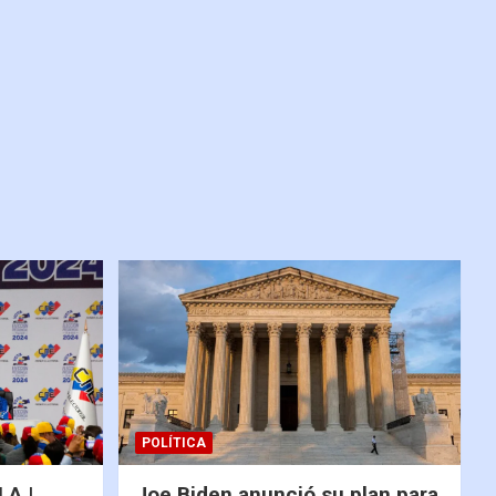
POLÍTICA
A |
Joe Biden anunció su plan para