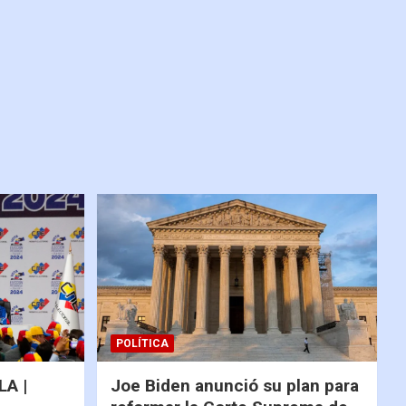
POLÍTICA
A |
Joe Biden anunció su plan para