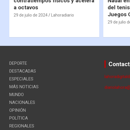
contratiempos físicos y acelera
Nadal en
a octavos
del tenis
Juegos 
29 de julio de 2024
Lahoradiario
29 de julio 
DEPORTE
Contact
DESTACADAS
lahoradigital
ESPECIALES
MÁS NOTICIAS
diariolahora
MUNDO
NACIONALES
OPINIÓN
POLÍTICA
REGIONALES