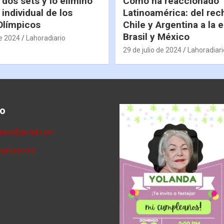
 dos sets y lo eliminó
Cómo ha reaccionado
 individual de los
Latinoamérica: del rec
Olímpicos
Chile y Argentina a la 
Brasil y México
de 2024
Lahoradiario
29 de julio de 2024
Lahoradiari
o
diario@gmail.com
@gmail,com