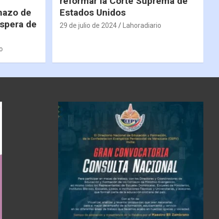
reformar la Corte Suprema de
hazo de
Estados Unidos
espera de
29 de julio de 2024
Lahoradiario
o