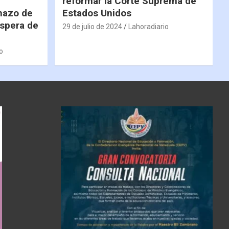
reformar la Corte Suprema de
hazo de
Estados Unidos
espera de
29 de julio de 2024
Lahoradiario
o