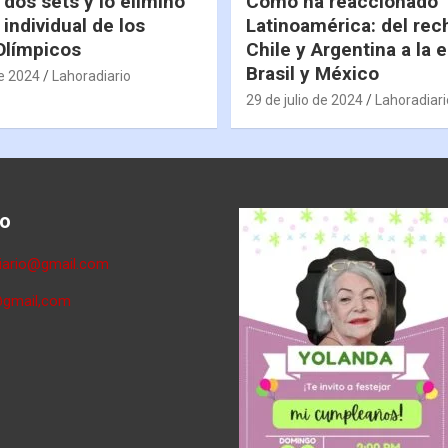
 dos sets y lo eliminó
Cómo ha reaccionado
 individual de los
Latinoamérica: del rec
Olímpicos
Chile y Argentina a la 
Brasil y México
de 2024
Lahoradiario
29 de julio de 2024
Lahoradiari
o
diario@gmail.com
@gmail,com