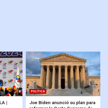
POLÍTICA
A |
Joe Biden anunció su plan para