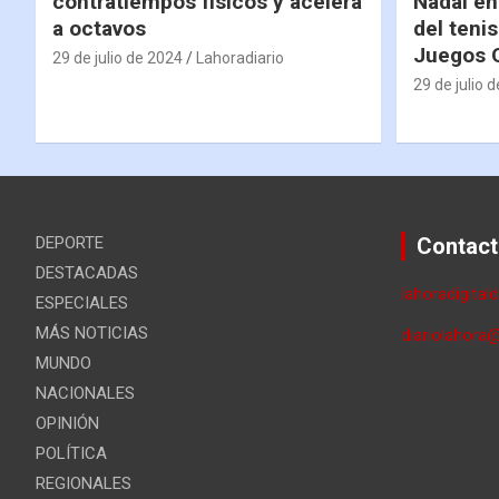
contratiempos físicos y acelera
Nadal en
a octavos
del tenis
Juegos 
29 de julio de 2024
Lahoradiario
29 de julio 
DEPORTE
Contact
DESTACADAS
lahoradigital
ESPECIALES
MÁS NOTICIAS
diariolahora
MUNDO
NACIONALES
OPINIÓN
POLÍTICA
REGIONALES