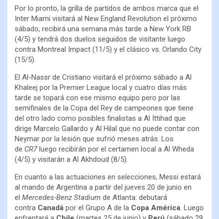
Por lo pronto, la grilla de partidos de ambos marca que el
Inter Miami visitará al New England Revolution el próximo
sábado, recibirá una semana más tarde a New York RB
(4/5) y tendrá dos duelos seguidos de visitante luego
contra Montreal Impact (11/5) y el clásico vs. Orlando City
(15/5).
El Al-Nassr de Cristiano visitará el próximo sábado a Al
Khaleej por la Premier League local y cuatro días más
tarde se topará con ese mismo equipo pero por las
semifinales de la Copa del Rey de campeones que tiene
del otro lado como posibles finalistas a Al Ittihad que
dirige Marcelo Gallardo y Al Hilal que no puede contar con
Neymar por la lesión que sufrió meses atrás. Los
de
CR7
luego recibirán por el certamen local a Al Wheda
(4/5) y visitarán a Al Akhdoud (8/5).
En cuanto a las actuaciones en selecciones, Messi estará
al mando de Argentina a partir del jueves 20 de junio en
el
Mercedes-Benz Stadium
de Atlanta: debutará
contra
Canadá
por el Grupo A de la
Copa América
. Luego
enfrentará a
Chile
(martes 25 de junio) y
Perú
(sábado 29