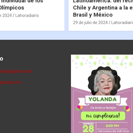
 individual de los
Latinoamérica: del rec
Olímpicos
Chile y Argentina a la 
Brasil y México
de 2024
Lahoradiario
29 de julio de 2024
Lahoradiari
o
diario@gmail.com
@gmail,com