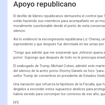
Apoyo republicano
El desfile de líderes republicanos demuestra el control que
están haciendo sus miembros para acompañarlo en un mome
moralmente cuestionable desde el punto de vista conservad
silencio.
Así lo evidenció la excongresista republicana Liz Cheney, u
expresidente y que después fue derrotada en las urnas por 
“Tengo que admitir que me sorprende que Johnson quiera es
porno’. Supongo que después de todo no le preocupa enseñ
El exabogado de Trump, Michael Cohen, admitió este martes
del silencio de la actriz porno Stormy Daniels se hizo “para 
señor Trump de convertirse en presidente de Estados Unido
Una narración que refuerza la hipótesis de la Fiscalía, que
dirigidos a esconder estos supuestos deslices para protege
habría servido para corromper los comicios de ese año, q
EFE