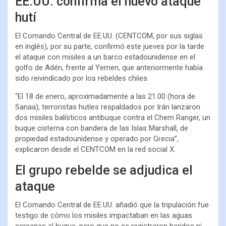
EE.UU. confirma el nuevo ataque
hutí
El Comando Central de EE.UU. (CENTCOM, por sus siglas
en inglés), por su parte, confirmó este jueves por la tarde
el ataque con misiles a un barco estadounidense en el
golfo de Adén, frente al Yemen, que anteriormente había
sido reivindicado por los rebeldes chíies.
“El 18 de enero, aproximadamente a las 21.00 (hora de
Sanaa), terroristas hutíes respaldados por Irán lanzaron
dos misiles balísticos antibuque contra el Chem Ranger, un
buque cisterna con bandera de las Islas Marshall, de
propiedad estadounidense y operado por Grecia”,
explicaron desde el CENTCOM en la red social X.
El grupo rebelde se adjudica el
ataque
El Comando Central de EE.UU. añadió que la tripulación fue
testigo de cómo los misiles impactaban en las aguas
cercanas al buque, pero que no se registraron heridos ni