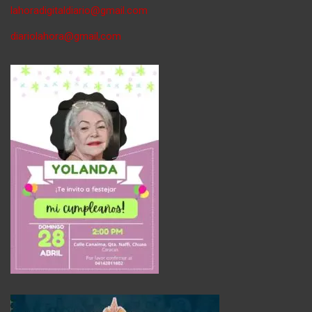
lahoradigitaldiario@gmail.com
diariolahora@gmail,com