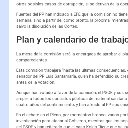
otros posibles casos de corrupción, si se derivan de la oper
Fuentes del PP han indicado a EFE que la comisión no tiene
semana, sino a partir de, como pronto, la próxima, mientras
salvo la disolución de las Cortes.
Plan y calendario de trabaj
La mesa de la comisión será la encargada de aprobar el plan
comparecientes.
Esta comisión trabajará “hasta las últimas consecuencias, ca
senador del PP Luis Santamaría, quien ha defendido su crea
antes de la votación.
Aunque han votado a favor de la comisión, el PSOE y sus s
amplíe a todos los contratos públicos de material sanitari
cuatro años del confinamiento, y han afeado al PP sus cas
En el debate en el Pleno, por momentos bronco, varios port
investigación para atacar al Gobierno, mientras que los po
del PSOE y han reiterado que el caso Koldo “tiene que se i