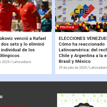
POLÍTICA
okovic venció a Rafael
ELECCIONES VENEZUEL
 dos sets y lo eliminó
Cómo ha reaccionado
 individual de los
Latinoamérica: del rec
Olímpicos
Chile y Argentina a la 
Brasil y México
de 2024
Lahoradiario
29 de julio de 2024
Lahoradiari
o
diario@gmail.com