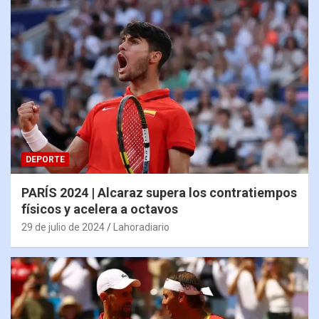
DEPORTE
PARÍS 2024 | Alcaraz supera los contratiempos
físicos y acelera a octavos
29 de julio de 2024
Lahoradiario